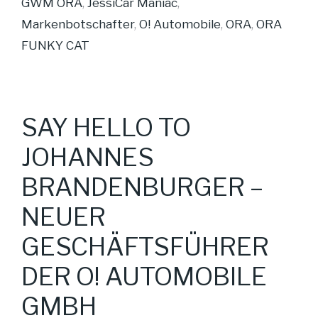
GWM ORA
,
JessiCar Maniac
,
Markenbotschafter
,
O! Automobile
,
ORA
,
ORA
FUNKY CAT
SAY HELLO TO
JOHANNES
BRANDENBURGER –
NEUER
GESCHÄFTSFÜHRER
DER O! AUTOMOBILE
GMBH