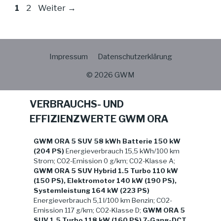
Seite
Seite
1
2
Weiter
→
Impressum
Datenschutzerklärung
© 2026 GWM
VERBRAUCHS- UND
EFFIZIENZWERTE GWM ORA
GWM ORA 5 SUV 58 kWh Batterie 150 kW
(204 PS)
Energieverbrauch 15,5 kWh/100 km
Strom; CO2-Emission 0 g/km; CO2-Klasse A;
GWM ORA 5 SUV Hybrid 1.5 Turbo 110 kW
(150 PS), Elektromotor 140 kW (190 PS),
Systemleistung 164 kW (223 PS)
Energieverbrauch 5,1 l/100 km Benzin; CO2-
Emission 117 g/km; CO2-Klasse D;
GWM ORA 5
SUV 1.5 Turbo 118 kW (160 PS) 7-Gang-DCT