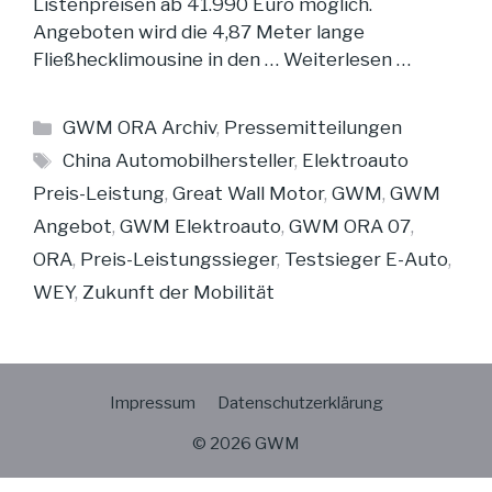
Listenpreisen ab 41.990 Euro möglich.
Angeboten wird die 4,87 Meter lange
Fließhecklimousine in den …
Weiterlesen …
Kategorien
GWM ORA Archiv
,
Pressemitteilungen
Schlagwörter
China Automobilhersteller
,
Elektroauto
Preis-Leistung
,
Great Wall Motor
,
GWM
,
GWM
Angebot
,
GWM Elektroauto
,
GWM ORA 07
,
ORA
,
Preis-Leistungssieger
,
Testsieger E-Auto
,
WEY
,
Zukunft der Mobilität
Impressum
Datenschutzerklärung
© 2026 GWM