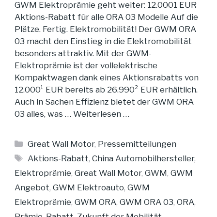
GWM Elektroprämie geht weiter: 12.0001 EUR
Aktions-Rabatt für alle ORA 03 Modelle Auf die
Plätze. Fertig. Elektromobilität! Der GWM ORA
03 macht den Einstieg in die Elektromobilität
besonders attraktiv. Mit der GWM-
Elektroprämie ist der vollelektrische
Kompaktwagen dank eines Aktionsrabatts von
12.000¹ EUR bereits ab 26.990² EUR erhältlich.
Auch in Sachen Effizienz bietet der GWM ORA
03 alles, was …
Weiterlesen …
Kategorien
Great Wall Motor
,
Pressemitteilungen
Schlagwörter
Aktions-Rabatt
,
China Automobilhersteller
,
Elektroprämie
,
Great Wall Motor
,
GWM
,
GWM
Angebot
,
GWM Elektroauto
,
GWM
Elektroprämie
,
GWM ORA
,
GWM ORA 03
,
ORA
,
Prämie
,
Rabatt
,
Zukunft der Mobilität