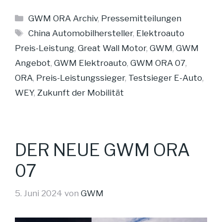
Kategorien
GWM ORA Archiv
,
Pressemitteilungen
Schlagwörter
China Automobilhersteller
,
Elektroauto
Preis-Leistung
,
Great Wall Motor
,
GWM
,
GWM
Angebot
,
GWM Elektroauto
,
GWM ORA 07
,
ORA
,
Preis-Leistungssieger
,
Testsieger E-Auto
,
WEY
,
Zukunft der Mobilität
DER NEUE GWM ORA
07
5. Juni 2024
von
GWM