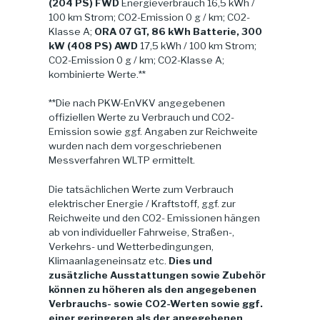
(204 PS) FWD
Energieverbrauch 16,5 kWh /
100 km Strom; CO2-Emission 0 g / km; CO2-
Klasse A;
ORA 07 GT, 86 kWh Batterie, 300
kW (408 PS) AWD
17,5 kWh / 100 km Strom;
CO2-Emission 0 g / km; CO2-Klasse A;
kombinierte Werte.**
**Die nach PKW-EnVKV angegebenen
offiziellen Werte zu Verbrauch und CO2-
Emission sowie ggf. Angaben zur Reichweite
wurden nach dem vorgeschriebenen
Messverfahren WLTP ermittelt.
Die tatsächlichen Werte zum Verbrauch
elektrischer Energie / Kraftstoff, ggf. zur
Reichweite und den CO2- Emissionen hängen
ab von individueller Fahrweise, Straßen-,
Verkehrs- und Wetterbedingungen,
Klimaanlageneinsatz etc.
Dies und
zusätzliche Ausstattungen sowie Zubehör
können zu höheren als den angegebenen
Verbrauchs- sowie CO2-Werten sowie ggf.
einer geringeren als der angegebenen