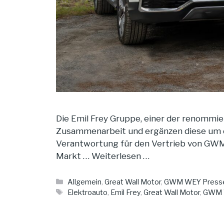
Die Emil Frey Gruppe, einer der renommie
Zusammenarbeit und ergänzen diese um d
Verantwortung für den Vertrieb von GWM
Markt …
Weiterlesen …
Kategorien
Allgemein
,
Great Wall Motor
,
GWM WEY Presse
Schlagwörter
Elektroauto
,
Emil Frey
,
Great Wall Motor
,
GWM 