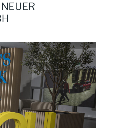
 NEUER
BH