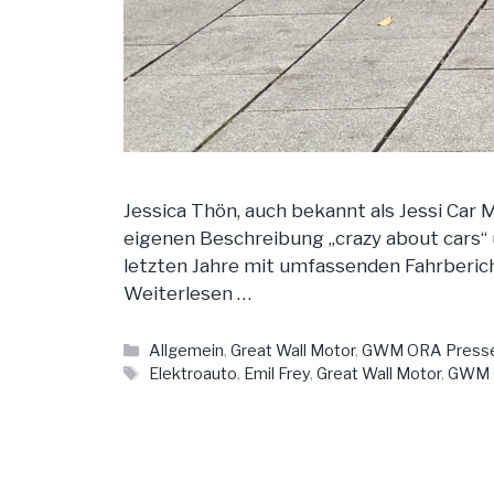
Jessica Thön, auch bekannt als Jessi Car M
eigenen Beschreibung „crazy about cars“ 
letzten Jahre mit umfassenden Fahrberi
Weiterlesen …
Kategorien
Allgemein
,
Great Wall Motor
,
GWM ORA Presse
Schlagwörter
Elektroauto
,
Emil Frey
,
Great Wall Motor
,
GWM 