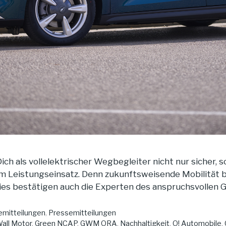
ch als vollelektrischer Wegbegleiter nicht nur sicher,
lem Leistungseinsatz. Denn zukunftsweisende Mobilität 
ies bestätigen auch die Experten des anspruchsvollen
mitteilungen
,
Pressemitteilungen
all Motor
,
Green NCAP
,
GWM ORA
,
Nachhaltigkeit
,
O! Automobile
,