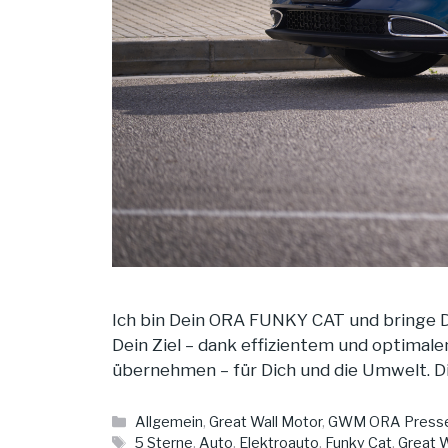
Ich bin Dein ORA FUNKY CAT und bringe Di
Dein Ziel – dank effizientem und optima
übernehmen – für Dich und die Umwelt. D
Kategorien
Allgemein
,
Great Wall Motor
,
GWM ORA Presse
Schlagwörter
5 Sterne
,
Auto
,
Elektroauto
,
Funky Cat
,
Great W