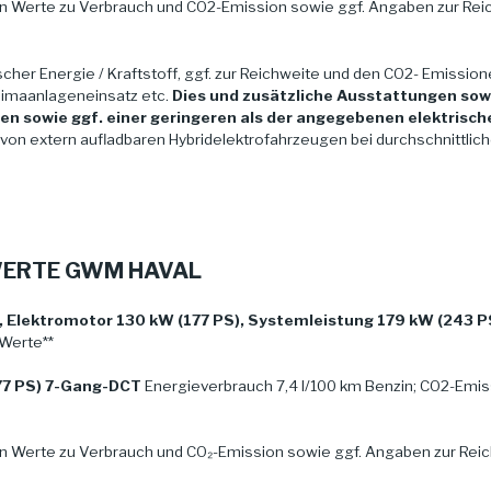
n Werte zu Verbrauch und CO2-Emission sowie ggf. Angaben zur Re
cher Energie / Kraftstoff, ggf. zur Reichweite und den CO2- Emission
limaanlageneinsatz etc.
Dies und zusätzliche Ausstattungen sow
 sowie ggf. einer geringeren als der angegebenen elektrisch
h von extern aufladbaren Hybridelektrofahrzeugen bei durchschnittli
WERTE GWM HAVAL
, Elektromotor 130 kW (177 PS), Systemleistung 179 kW (243 P
 Werte**
77 PS) 7-Gang-DCT
Energieverbrauch 7,4 l/100 km Benzin; CO2-Emis
n Werte zu Verbrauch und CO₂-Emission sowie ggf. Angaben zur Re