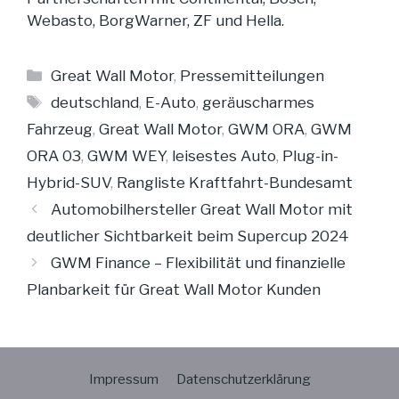
Webasto, BorgWarner, ZF und Hella.
Kategorien
Great Wall Motor
,
Pressemitteilungen
Schlagwörter
deutschland
,
E-Auto
,
geräuscharmes
Fahrzeug
,
Great Wall Motor
,
GWM ORA
,
GWM
ORA 03
,
GWM WEY
,
leisestes Auto
,
Plug-in-
Hybrid-SUV
,
Rangliste Kraftfahrt-Bundesamt
Automobilhersteller Great Wall Motor mit
deutlicher Sichtbarkeit beim Supercup 2024
GWM Finance – Flexibilität und finanzielle
Planbarkeit für Great Wall Motor Kunden
Impressum
Datenschutzerklärung