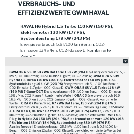
VERBRAUCHS- UND
EFFIZIENZWERTE GWM HAVAL
HAVAL H6 Hybrid 1.5 Turbo 110 kW (150 PS),
Elektromotor 130 kW (177 PS),
Systemleistung 179 kW (243 PS)
Energieverbrauch 5,9 l/100 km Benzin; CO2-
Emission 134 g/km; CO2-Klasse D; kombinierte
Werte**
GWM HAVAL Jolion Pro 1.5 Turbo 130 kW
GWM ORA 5 SUV 58 kWh Batterie 150 kW (204 PS)
Energieverbrauch 15,5
(177 PS) 7-Gang-DCT
Energieverbrauch 7,4
kWh/100 km Strom; CO2-Emission 0 g/km; CO2-Klasse A;
GWM ORA 5 SUV
l/100 km Benzin; CO2-Emission 167 g/km; CO2-
Hybrid 1.5 Turbo 110 kW (150 PS), Elektromotor 140 kW (190 PS),
Systemleistung 164 kW (223 PS)
Energieverbrauch 5,1 l/100 km Benzin;
Klasse F; kombinierte Werte.**
CO2-Emission 117 g/km; CO2-Klasse D;
GWM ORA 5 SUV 1.5 Turbo 118 kW
(160 PS) 7-Gang-DCT
Energieverbrauch 6,9 l/100 km Benzin; CO2-Emission
158 g/km; CO2-Klasse F; kombinierte Werte. ||
ORA 03
Energieverbrauch 16,5-
**Die nach PKW-EnVKV angegebenen
16,8 kWh/100 km Strom; CO2-Emission 0 g/km; CO2-Klasse A; kombinierte
Werte. ||
ORA 07 Pure / Pro, 67 kWh Batterie, 150 kW (204 PS) FWD
offiziellen Werte zu Verbrauch und CO₂-
Energieverbrauch 16,5 kWh / 100 km Strom; CO2-Emission 0 g / km; CO2-Klasse
Emission sowie ggf. Angaben zur Reichweite
A;
ORA 07 GT, 86 kWh Batterie, 300 kW (408 PS) AWD
17,5 kWh / 100
km Strom; CO2-Emission 0 g / km; CO2-Klasse A; kombinierte Werte. ||
WEY 05
wurden nach dem vorgeschriebenen
Plug-in Hybrid 2.0 150 kW (204 PS), Elektromotoren vorn 120 kW (163
Messverfahren WLTP ermittelt.
PS) /
hinten 135 kW (184 PS), Systemleistung 350 kW (476 PS) -
Auslaufmodell
Energieverbrauch 25,5 kWh/100 km Strom & 0,5 l/100 km
Benzin; CO2-Emission 12 g/km; CO2-Klasse B; gewichtet kombinierte Werte. Bei