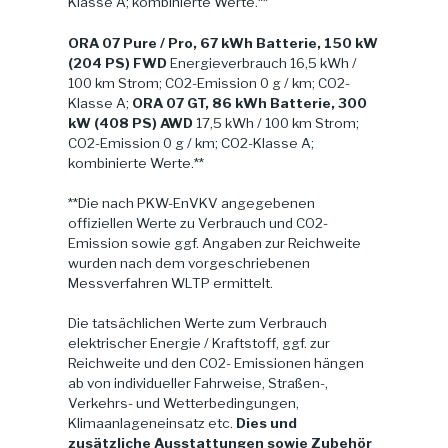
Klasse A; kombinierte Werte.**
ORA 07 Pure / Pro, 67 kWh Batterie, 150 kW
(204 PS) FWD
Energieverbrauch 16,5 kWh /
100 km Strom; CO2-Emission 0 g / km; CO2-
Klasse A;
ORA 07 GT, 86 kWh Batterie, 300
kW (408 PS) AWD
17,5 kWh / 100 km Strom;
CO2-Emission 0 g / km; CO2-Klasse A;
kombinierte Werte.**
**Die nach PKW-EnVKV angegebenen
offiziellen Werte zu Verbrauch und CO2-
Emission sowie ggf. Angaben zur Reichweite
wurden nach dem vorgeschriebenen
Messverfahren WLTP ermittelt.
Die tatsächlichen Werte zum Verbrauch
elektrischer Energie / Kraftstoff, ggf. zur
Reichweite und den CO2- Emissionen hängen
ab von individueller Fahrweise, Straßen-,
Verkehrs- und Wetterbedingungen,
Klimaanlageneinsatz etc.
Dies und
zusätzliche Ausstattungen sowie Zubehör