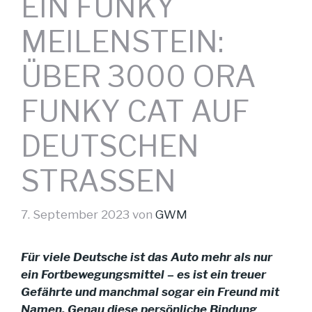
EIN FUNKY
MEILENSTEIN:
ÜBER 3000 ORA
FUNKY CAT AUF
DEUTSCHEN
STRASSEN
7. September 2023
von
GWM
Für viele Deutsche ist das Auto mehr als nur
ein Fortbewegungsmittel – es ist ein treuer
Gefährte und manchmal sogar ein Freund mit
Namen. Genau diese persönliche Bindung