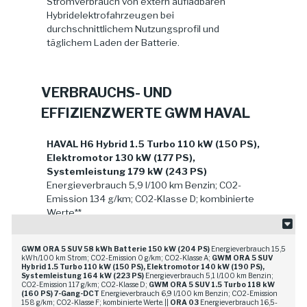
Stromverbrauch von extern aufladbaren
Hybridelektrofahrzeugen bei
durchschnittlichem Nutzungsprofil und
täglichem Laden der Batterie.
VERBRAUCHS- UND
EFFIZIENZWERTE GWM HAVAL
HAVAL H6 Hybrid 1.5 Turbo 110 kW (150 PS),
Elektromotor 130 kW (177 PS),
Systemleistung 179 kW (243 PS)
Energieverbrauch 5,9 l/100 km Benzin; CO2-
Emission 134 g/km; CO2-Klasse D; kombinierte
Werte**
GWM HAVAL Jolion Pro 1.5 Turbo 130 kW
GWM ORA 5 SUV 58 kWh Batterie 150 kW (204 PS)
Energieverbrauch 15,5
(177 PS) 7-Gang-DCT
Energieverbrauch 7,4
kWh/100 km Strom; CO2-Emission 0 g/km; CO2-Klasse A;
GWM ORA 5 SUV
l/100 km Benzin; CO2-Emission 167 g/km; CO2-
Hybrid 1.5 Turbo 110 kW (150 PS), Elektromotor 140 kW (190 PS),
Systemleistung 164 kW (223 PS)
Energieverbrauch 5,1 l/100 km Benzin;
Klasse F; kombinierte Werte.**
CO2-Emission 117 g/km; CO2-Klasse D;
GWM ORA 5 SUV 1.5 Turbo 118 kW
(160 PS) 7-Gang-DCT
Energieverbrauch 6,9 l/100 km Benzin; CO2-Emission
158 g/km; CO2-Klasse F; kombinierte Werte. ||
ORA 03
Energieverbrauch 16,5-