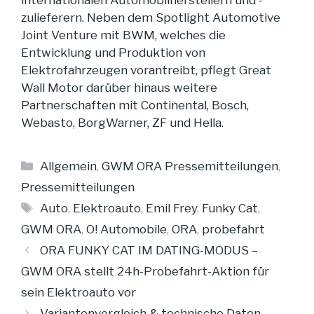
internationalen Automobilherstellern und -
zulieferern. Neben dem Spotlight Automotive
Joint Venture mit BWM, welches die
Entwicklung und Produktion von
Elektrofahrzeugen vorantreibt, pflegt Great
Wall Motor darüber hinaus weitere
Partnerschaften mit Continental, Bosch,
Webasto, BorgWarner, ZF und Hella.
Kategorien
Allgemein
,
GWM ORA Pressemitteilungen
,
Pressemitteilungen
Schlagwörter
Auto
,
Elektroauto
,
Emil Frey
,
Funky Cat
,
GWM ORA
,
O! Automobile
,
ORA
,
probefahrt
ORA FUNKY CAT IM DATING-MODUS –
GWM ORA stellt 24h-Probefahrt-Aktion für
sein Elektroauto vor
Variantenvergleich & technische Daten