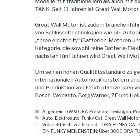
Modelle mit traditionellem als auch mi
TANK. Seit 11 Jahren ist Great Wall Motor
Great Wall Motor ist zudem branchenführe
von Schlüsseltechnologien wie 5G, Autopil
„three electricity“ (Batterien, Motoren u
Kategorie, die sowohl reine Batterie-Elek
nächsten fünf Jahren wird Great Wall Mot
Um seinen hohen Qualitätsstandard zu g
internationalen Automobilherstellern un
und Produktion von Elektrofahrzeugen vor
Bosch, Webasto, BorgWarner, ZF und Hell
Kategorien
Allgemein
,
GWM ORA Pressemitteilungen
,
Pre
Schlagwörter
Auto
,
Elektroauto
,
Funky Cat
,
Great Wall Motor
Voll elektrisch, voll flexibel – ORA FUNKY CA
EIN FUNKY MEILENSTEIN: Über 3000 ORA FU