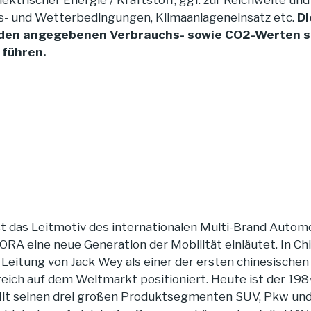
ektrischer Energie / Kraftstoff, ggf. zur Reichweite u
hrs- und Wetterbedingungen, Klimaanlageneinsatz etc.
Di
den angegebenen Verbrauchs- sowie CO2-Werten sow
 führen.
t das Leitmotiv des internationalen Multi-Brand Automob
ine neue Generation der Mobilität einläutet. In Chin
Leitung von Jack Wey als einer der ersten chinesischen
greich auf dem Weltmarkt positioniert. Heute ist der 1
Mit seinen drei großen Produktsegmenten SUV, Pkw und