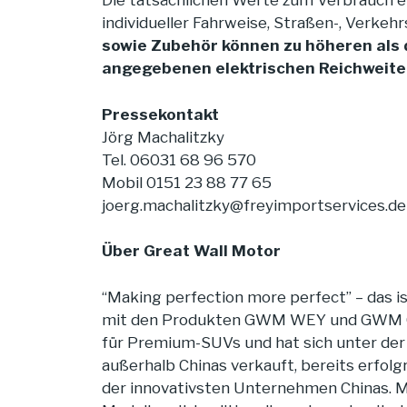
Die tatsächlichen Werte zum Verbrauch el
individueller Fahrweise, Straßen-, Verke
sowie Zubehör können zu höheren als 
angegebenen elektrischen Reichweite
Pressekontakt
Jörg Machalitzky
Tel. 06031 68 96 570
Mobil 0151 23 88 77 65
joerg.machalitzky@freyimportservices.de
Über Great Wall Motor
“Making perfection more perfect” – das is
mit den Produkten GWM WEY und GWM ORA e
für Premium-SUVs und hat sich unter der 
außerhalb Chinas verkauft, bereits erfol
der innovativsten Unternehmen Chinas. 