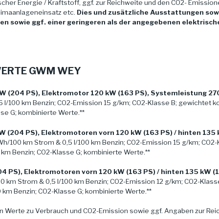
cher Energie / Kraftstoff, ggf. zur Reichweite und den CO2- Emission
limaanlageneinsatz etc.
Dies und zusätzliche Ausstattungen sow
 sowie ggf. einer geringeren als der angegebenen elektrisch
ZWERTE GWM WEY
 (204 PS), Elektromotor 120 kW (163 PS), Systemleistung 270
l/100 km Benzin; CO2-Emission 15 g/km; CO2-Klasse B; gewichtet kom
se G; kombinierte Werte.**
 (204 PS), Elektromotoren vorn 120 kW (163 PS) / hinten 135
Wh/100 km Strom & 0,5 l/100 km Benzin; CO2-Emission 15 g/km; CO2-K
0 km Benzin; CO2-Klasse G; kombinierte Werte.**
 PS), Elektromotoren vorn 120 kW (163 PS) / hinten 135 kW (
 km Strom & 0,5 l/100 km Benzin; CO2-Emission 12 g/km; CO2-Klasse
0 km Benzin; CO2-Klasse G; kombinierte Werte.**
n Werte zu Verbrauch und CO2-Emission sowie ggf. Angaben zur Re