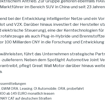
t elektrischem Antrieb. Zur Gruppe gehören ebenfalls
 Marktführer im Bereich SUV in China und seit 23 Jahren
nd bei der Entwicklung intelligenter Netze und ein Vor
ot und V2X. Darüber hinaus investiert der Hersteller s
nd elektrische Steuerung), eine der Kerntechnologien fü
trofahrzeuge als auch Plug-in-Hybride und Brennstoffzel
or 100 Milliarden CNY in die Forschung und Entwicklung 
ewährleisten, führt das Unternehmen strategische Par
d -zulieferern. Neben dem Spotlight Automotive Joint 
antreibt, pflegt Great Wall Motor darüber hinaus weite
a.
ssemitteilungen
,
GWM ORA
,
Leasing
,
O! Automobile
,
ORA
,
probefahrt
T 300 ab 149 EURO monatlich leasen
NKY CAT auf deutschen Straßen