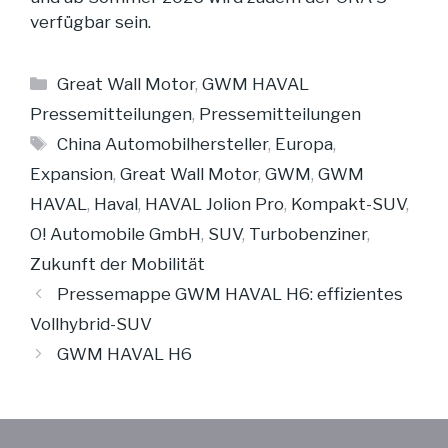
verfügbar sein.
Kategorien
Great Wall Motor
,
GWM HAVAL
Pressemitteilungen
,
Pressemitteilungen
Schlagwörter
China Automobilhersteller
,
Europa
,
Expansion
,
Great Wall Motor
,
GWM
,
GWM
HAVAL
,
Haval
,
HAVAL Jolion Pro
,
Kompakt-SUV
,
O! Automobile GmbH
,
SUV
,
Turbobenziner
,
Zukunft der Mobilität
Pressemappe GWM HAVAL H6: effizientes
Vollhybrid-SUV
GWM HAVAL H6