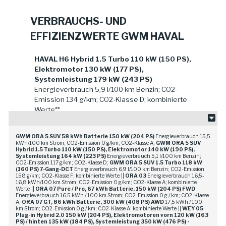
VERBRAUCHS- UND
EFFIZIENZWERTE GWM HAVAL
HAVAL H6 Hybrid 1.5 Turbo 110 kW (150 PS),
Elektromotor 130 kW (177 PS),
Systemleistung 179 kW (243 PS)
Energieverbrauch 5,9 l/100 km Benzin; CO2-
Emission 134 g/km; CO2-Klasse D; kombinierte
Werte**
GWM HAVAL Jolion Pro 1.5 Turbo 130 kW
GWM ORA 5 SUV 58 kWh Batterie 150 kW (204 PS)
Energieverbrauch 15,5
(177 PS) 7-Gang-DCT
Energieverbrauch 7,4
kWh/100 km Strom; CO2-Emission 0 g/km; CO2-Klasse A;
GWM ORA 5 SUV
l/100 km Benzin; CO2-Emission 167 g/km; CO2-
Hybrid 1.5 Turbo 110 kW (150 PS), Elektromotor 140 kW (190 PS),
Systemleistung 164 kW (223 PS)
Energieverbrauch 5,1 l/100 km Benzin;
Klasse F; kombinierte Werte.**
CO2-Emission 117 g/km; CO2-Klasse D;
GWM ORA 5 SUV 1.5 Turbo 118 kW
(160 PS) 7-Gang-DCT
Energieverbrauch 6,9 l/100 km Benzin; CO2-Emission
158 g/km; CO2-Klasse F; kombinierte Werte. ||
ORA 03
Energieverbrauch 16,5-
**Die nach PKW-EnVKV angegebenen
16,8 kWh/100 km Strom; CO2-Emission 0 g/km; CO2-Klasse A; kombinierte
Werte. ||
ORA 07 Pure / Pro, 67 kWh Batterie, 150 kW (204 PS) FWD
offiziellen Werte zu Verbrauch und CO₂-
Energieverbrauch 16,5 kWh / 100 km Strom; CO2-Emission 0 g / km; CO2-Klasse
Emission sowie ggf. Angaben zur Reichweite
A;
ORA 07 GT, 86 kWh Batterie, 300 kW (408 PS) AWD
17,5 kWh / 100
km Strom; CO2-Emission 0 g / km; CO2-Klasse A; kombinierte Werte. ||
WEY 05
wurden nach dem vorgeschriebenen
Plug-in Hybrid 2.0 150 kW (204 PS), Elektromotoren vorn 120 kW (163
Messverfahren WLTP ermittelt.
PS) /
hinten 135 kW (184 PS), Systemleistung 350 kW (476 PS) -