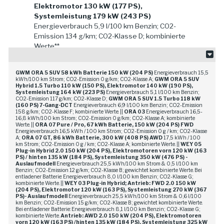
Elektromotor 130 kW (177 PS),
Systemleistung 179 kW (243 PS)
Energieverbrauch 5,9 l/100 km Benzin; CO2-
Emission 134 g/km; CO2-Klasse D; kombinierte
Werte**
GWM HAVAL Jolion Pro 1.5 Turbo 130 kW
GWM ORA 5 SUV 58 kWh Batterie 150 kW (204 PS)
Energieverbrauch 15,5
(177 PS) 7-Gang-DCT
Energieverbrauch 7,4
kWh/100 km Strom; CO2-Emission 0 g/km; CO2-Klasse A;
GWM ORA 5 SUV
l/100 km Benzin; CO2-Emission 167 g/km; CO2-
Hybrid 1.5 Turbo 110 kW (150 PS), Elektromotor 140 kW (190 PS),
Systemleistung 164 kW (223 PS)
Energieverbrauch 5,1 l/100 km Benzin;
Klasse F; kombinierte Werte.**
CO2-Emission 117 g/km; CO2-Klasse D;
GWM ORA 5 SUV 1.5 Turbo 118 kW
(160 PS) 7-Gang-DCT
Energieverbrauch 6,9 l/100 km Benzin; CO2-Emission
158 g/km; CO2-Klasse F; kombinierte Werte. ||
ORA 03
Energieverbrauch 16,5-
**Die nach PKW-EnVKV angegebenen
16,8 kWh/100 km Strom; CO2-Emission 0 g/km; CO2-Klasse A; kombinierte
Werte. ||
ORA 07 Pure / Pro, 67 kWh Batterie, 150 kW (204 PS) FWD
offiziellen Werte zu Verbrauch und CO₂-
Energieverbrauch 16,5 kWh / 100 km Strom; CO2-Emission 0 g / km; CO2-Klasse
Emission sowie ggf. Angaben zur Reichweite
A;
ORA 07 GT, 86 kWh Batterie, 300 kW (408 PS) AWD
17,5 kWh / 100
km Strom; CO2-Emission 0 g / km; CO2-Klasse A; kombinierte Werte. ||
WEY 05
wurden nach dem vorgeschriebenen
Plug-in Hybrid 2.0 150 kW (204 PS), Elektromotoren vorn 120 kW (163
Messverfahren WLTP ermittelt.
PS) /
hinten 135 kW (184 PS), Systemleistung 350 kW (476 PS) -
Auslaufmodell
Energieverbrauch 25,5 kWh/100 km Strom & 0,5 l/100 km
Benzin; CO2-Emission 12 g/km; CO2-Klasse B; gewichtet kombinierte Werte. Bei
Die tatsächlichen Werte zum Verbrauch
entladener Batterie: Energieverbrauch 8,0 l/100 km Benzin; CO2-Klasse G;
kombinierte Werte. ||
WEY 03 Plug-in Hybrid; Antrieb: FWD 2.0 150 kW
elektrischer Energie / Kraftstoff, ggf. zur
(204 PS), Elektromotor 120 kW (163 PS),
Systemleistung 270 kW (367
Reichweite und den CO₂-Emissionen hängen ab
PS)- Auslaufmodell
Energieverbrauch 25,5 kWh/100 km Strom & 0,6 l/100
km Benzin; CO2-Emission 15 g/km; CO2-Klasse B; gewichtet kombinierte Werte.
von individueller Fahrweise, Straßen-, Verkehrs-
Bei entladener Batterie: Energieverbrauch 8,1 l/100 km Benzin; CO2-Klasse G;
und Wetterbedingungen, Klimaanlageneinsatz
kombinierte Werte.
Antrieb: AWD 2.0 150 kW (204 PS), Elektromotoren
vorn 120 kW (163 PS) /hinten 135 kW (184 PS), Systemleistung 325 kW