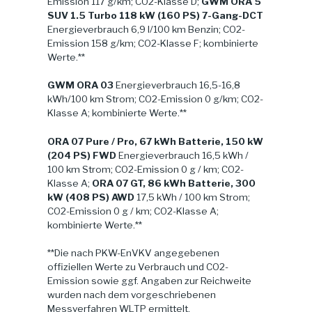
Emission 117 g/km; CO2-Klasse D;
GWM ORA 5
SUV 1.5 Turbo 118 kW (160 PS) 7-Gang-DCT
Energieverbrauch 6,9 l/100 km Benzin; CO2-
Emission 158 g/km; CO2-Klasse F; kombinierte
Werte.**
GWM ORA 03
Energieverbrauch 16,5-16,8
kWh/100 km Strom; CO2-Emission 0 g/km; CO2-
Klasse A; kombinierte Werte.**
ORA 07 Pure / Pro, 67 kWh Batterie, 150 kW
(204 PS) FWD
Energieverbrauch 16,5 kWh /
100 km Strom; CO2-Emission 0 g / km; CO2-
Klasse A;
ORA 07 GT, 86 kWh Batterie, 300
kW (408 PS) AWD
17,5 kWh / 100 km Strom;
CO2-Emission 0 g / km; CO2-Klasse A;
kombinierte Werte.**
**Die nach PKW-EnVKV angegebenen
offiziellen Werte zu Verbrauch und CO2-
Emission sowie ggf. Angaben zur Reichweite
wurden nach dem vorgeschriebenen
Messverfahren WLTP ermittelt.