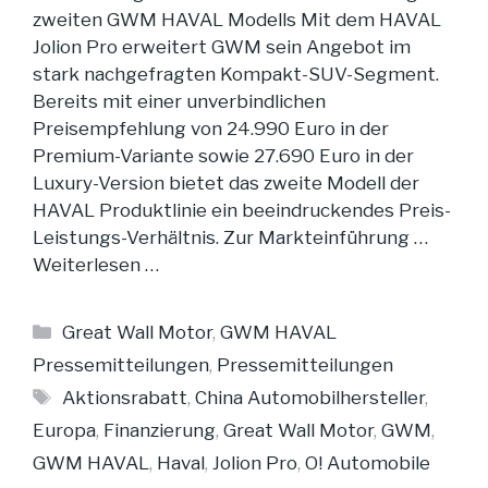
zweiten GWM HAVAL Modells Mit dem HAVAL
Jolion Pro erweitert GWM sein Angebot im
stark nachgefragten Kompakt-SUV-Segment.
Bereits mit einer unverbindlichen
Preisempfehlung von 24.990 Euro in der
Premium-Variante sowie 27.690 Euro in der
Luxury-Version bietet das zweite Modell der
HAVAL Produktlinie ein beeindruckendes Preis-
Leistungs-Verhältnis. Zur Markteinführung …
Weiterlesen …
Kategorien
Great Wall Motor
,
GWM HAVAL
Pressemitteilungen
,
Pressemitteilungen
Schlagwörter
Aktionsrabatt
,
China Automobilhersteller
,
Europa
,
Finanzierung
,
Great Wall Motor
,
GWM
,
GWM HAVAL
,
Haval
,
Jolion Pro
,
O! Automobile