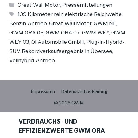
Kategorien
Great Wall Motor
,
Pressemitteilungen
Schlagwörter
139 Kilometer rein elektrische Reichweite
,
Benzin-Antrieb
,
Great Wall Motor
,
GWM NL
,
GWM ORA 03
,
GWM ORA 07
,
GWM WEY
,
GWM
WEY 03
,
O! Automobile GmbH
,
Plug-in-Hybrid-
SUV
,
Rekordverkaufsergebnis in Übersee
,
Vollhybrid-Antrieb
Impressum
Datenschutzerklärung
© 2026 GWM
VERBRAUCHS- UND
EFFIZIENZWERTE GWM ORA