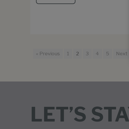
« Previous
1
2
3
4
5
Next 
LET’S STA