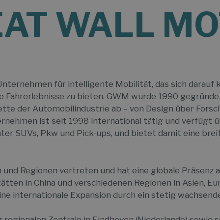
EAT WALL M
Unternehmen für intelligente Mobilität, das sich darauf 
 Fahrerlebnisse zu bieten. GWM wurde 1990 gegründet, 
e der Automobilindustrie ab – von Design über Forsch
rnehmen ist seit 1998 international tätig und verfügt ü
 SUVs, Pkw und Pick-ups, und bietet damit eine breite
 und Regionen vertreten und hat eine globale Präsenz 
tten in China und verschiedenen Regionen in Asien, Eu
ne internationale Expansion durch ein stetig wachsende
r regionalen Zentrale in Eindhoven (Niederlande) sowi